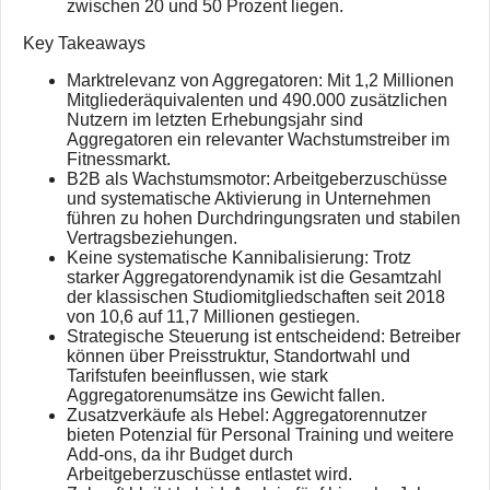
zwischen 20 und 50 Prozent liegen.
Key Takeaways
Marktrelevanz von Aggregatoren: Mit 1,2 Millionen
Mitgliederäquivalenten und 490.000 zusätzlichen
Nutzern im letzten Erhebungsjahr sind
Aggregatoren ein relevanter Wachstumstreiber im
Fitnessmarkt.
B2B als Wachstumsmotor: Arbeitgeberzuschüsse
und systematische Aktivierung in Unternehmen
führen zu hohen Durchdringungsraten und stabilen
Vertragsbeziehungen.
Keine systematische Kannibalisierung: Trotz
starker Aggregatorendynamik ist die Gesamtzahl
der klassischen Studiomitgliedschaften seit 2018
von 10,6 auf 11,7 Millionen gestiegen.
Strategische Steuerung ist entscheidend: Betreiber
können über Preisstruktur, Standortwahl und
Tarifstufen beeinflussen, wie stark
Aggregatorenumsätze ins Gewicht fallen.
Zusatzverkäufe als Hebel: Aggregatorennutzer
bieten Potenzial für Personal Training und weitere
Add-ons, da ihr Budget durch
Arbeitgeberzuschüsse entlastet wird.